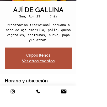
AJÍ DE GALLINA
Sun, Apr 13
  |  
Chía
Preparación tradicional peruana a
base de ají amarillo, pollo, queso
vegetales, aceitunas, huevo, papa
y/o arroz.
Cupos llenos
Ver otros eventos
Horario y ubicación
Apr 13, 2025, 2:00 PM – 4:00 PM
Chía, Nogales Plaza, Cra. 2 Este
#22-120 Local 13, Chía,
Cundinamarca, Colombia