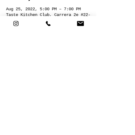
Aug 25, 2022, 5:00 PM – 7:00 PM
Taste Kitchen Club, Carrera 2e #22-
120, Nogales Plaza, Local 13, Chía,
Cundinamarca, Colombia
Acerca del evento
COCINA MEDITERRÁNEA 
Compartir este evento
Cra 2E # 22-120. Nogales plaza,
local 13. Chía,Cund. |
+57 301