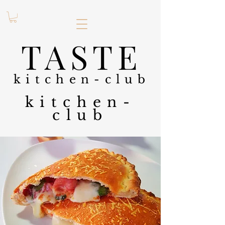
.
TASTE
kitchen-club
kitchen-
club