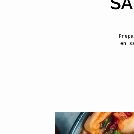
SA
Prepa
en s