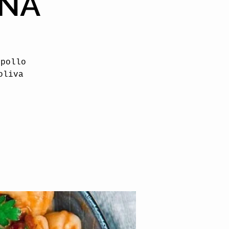
ANA
 pollo
oliva