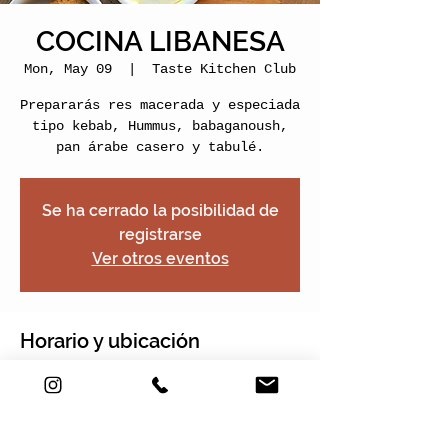
COCINA LIBANESA
Mon, May 09
  |  
Taste Kitchen Club
Prepararás res macerada y especiada
tipo kebab, Hummus, babaganoush,
pan árabe casero y tabulé.
Se ha cerrado la posibilidad de
registrarse
Ver otros eventos
Horario y ubicación
May 09, 2022, 5:00 PM – 7:00 PM
Taste Kitchen Club, Carrera 2e #22-
120, Nogales Plaza, Local 13, Chía,
Cundinamarca, Colombia