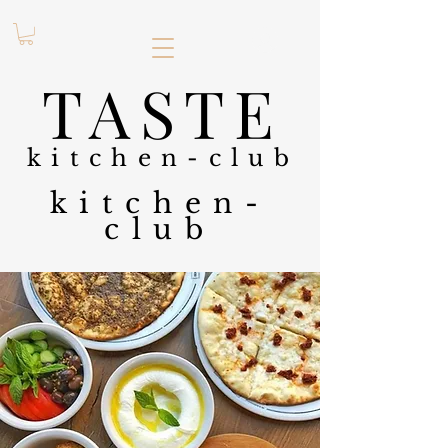
.
TASTE
kitchen-club
kitchen-
club