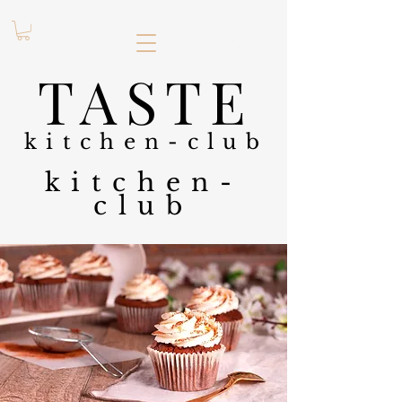
.
TASTE
kitchen-club
kitchen-
club