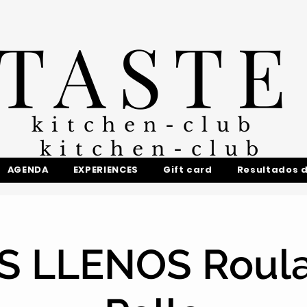
TASTE
kitchen-club
kitchen-club
AGENDA
EXPERIENCES
Gift card
Resultados 
 LLENOS Roul