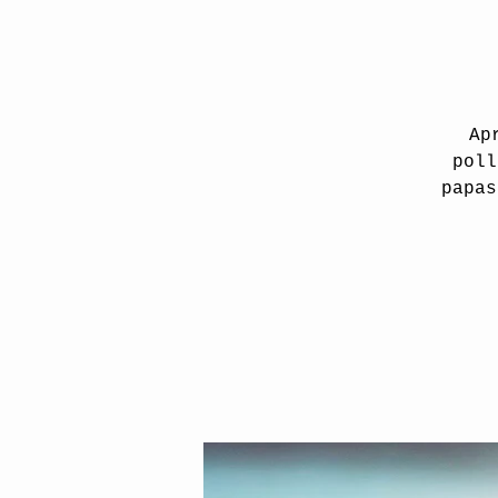
Ap
poll
papas