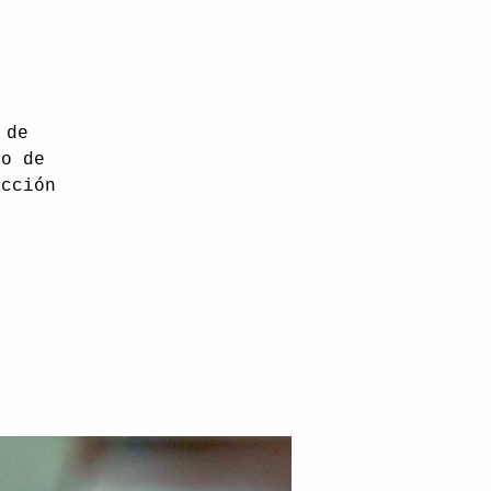
 de
do de
ucción