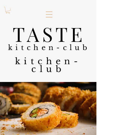
.
TASTE
kitchen-club
kitchen-
club