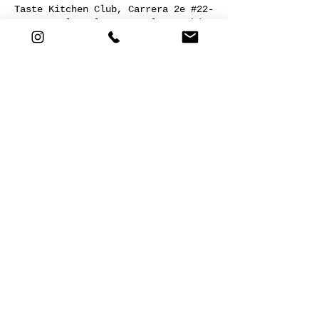
Taste Kitchen Club, Carrera 2e #22-
120, Nogales Plaza, Local 13, Chía,
Cundinamarca, Colombia
Acerca del evento
COCINA SALUDABLE
Compartir este evento
Cra 2E # 22-120. Nogales plaza,
local 13. Chía,Cund. |
+57 301
5721811