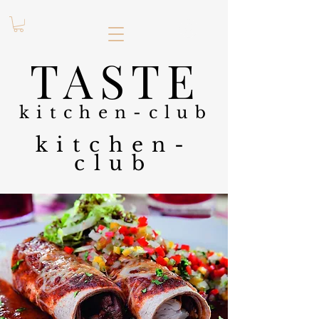
.
TASTE
kitchen-club
kitchen-
club