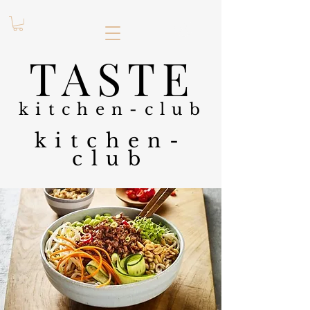
.
TASTE
kitchen-club
kitchen-
club