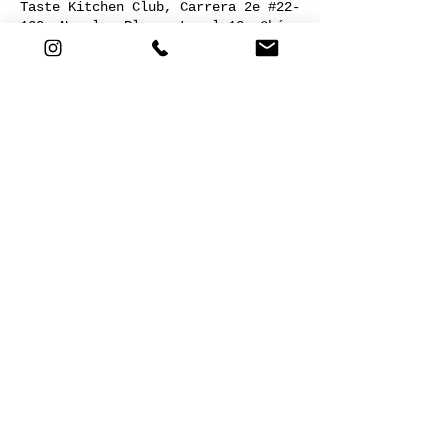
Taste Kitchen Club, Carrera 2e #22-
120, Nogales Plaza, Local 13, Chía,
Cundinamarca, Colombia
Acerca del evento
Dirigido por: Augusto Hernández
Compartir este evento
Cra 2E # 22-120. Nogales plaza,
local 13. Chía,Cund. |
+57 301
5721811