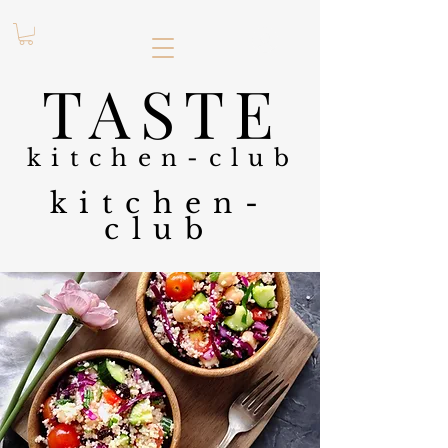
.
TASTE
kitchen-club
kitchen-
club