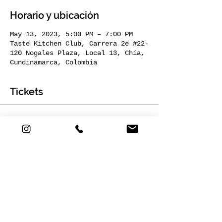
Horario y ubicación
May 13, 2023, 5:00 PM – 7:00 PM
Taste Kitchen Club, Carrera 2e #22-
120 Nogales Plaza, Local 13, Chía,
Cundinamarca, Colombia
Tickets
Sale ended
Ticket type
1 CUPO
More info
Price
COP 135,000