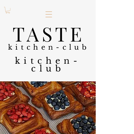
.
TASTE
kitchen-club
kitchen-
club