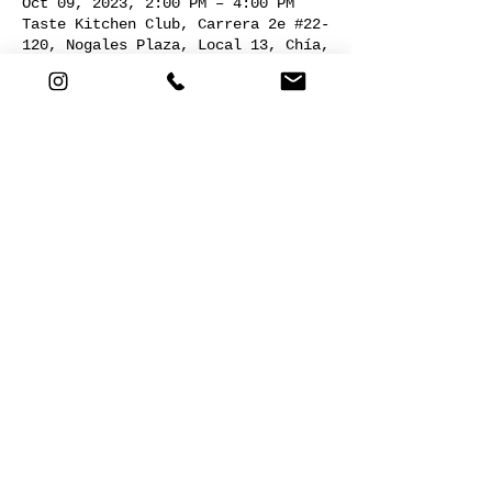
Oct 09, 2023, 2:00 PM – 4:00 PM
Taste Kitchen Club, Carrera 2e #22-
120, Nogales Plaza, Local 13, Chía,
Cundinamarca, Colombia
Acerca del evento
PASTELERÍA
Compartir este evento
Cra 2E # 22-120. Nogales plaza,
local 13. Chía,Cund. |
+57 301