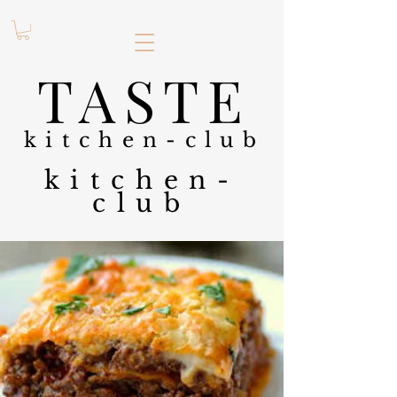
.
TASTE
kitchen-club
kitchen-
club