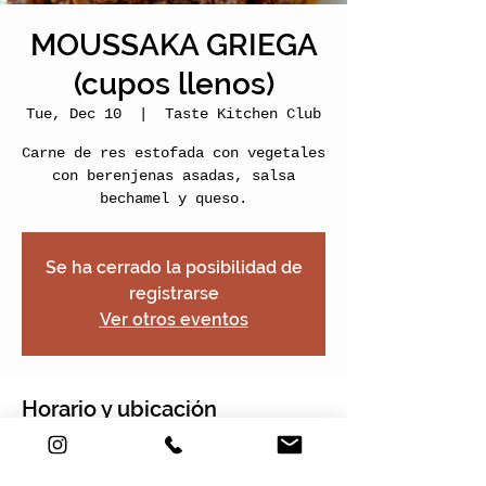
MOUSSAKA GRIEGA
(cupos llenos)
Tue, Dec 10
  |  
Taste Kitchen Club
Carne de res estofada con vegetales
con berenjenas asadas, salsa
bechamel y queso.
Se ha cerrado la posibilidad de
registrarse
Ver otros eventos
Horario y ubicación
Dec 10, 2019, 5:00 PM – 7:00 PM
Taste Kitchen Club, Carrera 2e #22-