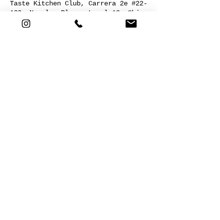
Taste Kitchen Club, Carrera 2e #22-
120, Nogales Plaza, Local 13, Chía,
Cundinamarca, Colombia
Acerca del evento
COCINA SALUDABLE
Compartir este evento
Cra 2E # 22-120. Nogales plaza,
local 13. Chía,Cund. |
+57 301
5721811