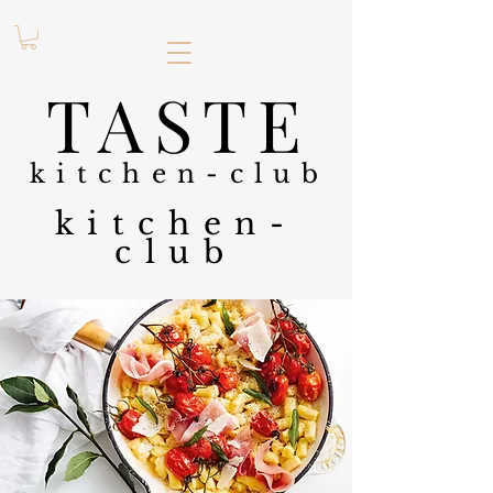
.
TASTE
kitchen-club
kitchen-
club