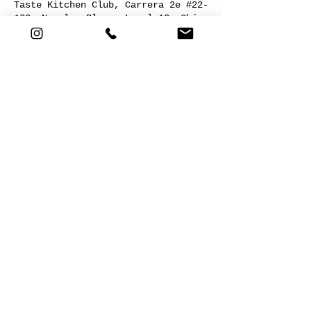
Taste Kitchen Club, Carrera 2e #22-
120, Nogales Plaza, Local 13, Chía,
Cundinamarca, Colombia
Acerca del evento
COCINA SALUDABLE
Compartir este evento
Cra 2E # 22-120. Nogales plaza,
local 13. Chía,Cund. |
+57 301
5721811