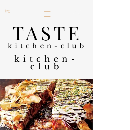
.
TASTE
kitchen-club
kitchen-
club