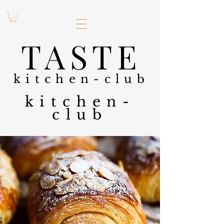
.
TASTE
kitchen-club
kitchen-
club