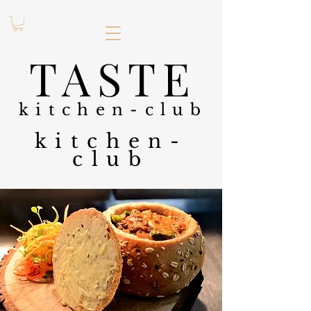
.
TASTE
kitchen-club
kitchen-
club