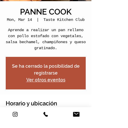
PANNE COOK
Mon, Mar 14
  |  
Taste Kitchen Club
Aprende a realizar un pan relleno
con pollo estofado con vegetales,
salsa bechamel, champiñones y queso
gratinado.
Se ha cerrado la posibilidad de
registrarse
Ver otros eventos
Horario y ubicación
Mar 14, 2022, 4:00 PM – 6:00 PM
Taste Kitchen Club, Carrera 2e #22-
120, Nogales Plaza, Local 13, Chía,