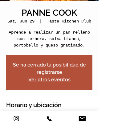
PANNE COOK
Sat, Jun 29
  |  
Taste Kitchen Club
Aprende a realizar un pan relleno
con ternera, salsa blanca,
portobello y queso gratinado.
Se ha cerrado la posibilidad de
registrarse
Ver otros eventos
Horario y ubicación
Jun 29, 2019, 5:00 PM – 7:00 PM
Taste Kitchen Club, Carrera 2e #22-
120, Nogales Plaza, Local 13, Chía,
Cundinamarca, Colombia