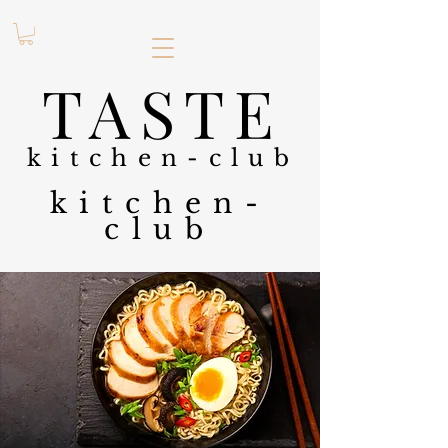
.
TASTE
kitchen-club
kitchen-
club