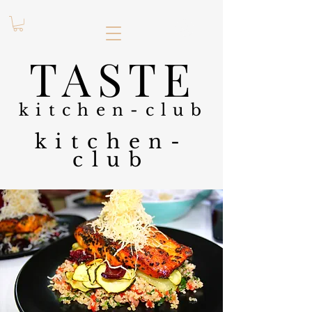
.
TASTE
kitchen-club
kitchen-
club