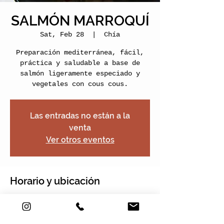
SALMÓN MARROQUÍ
Sat, Feb 28
  |  
Chía
Preparación mediterránea, fácil,
práctica y saludable a base de
salmón ligeramente especiado y
vegetales con cous cous.
Las entradas no están a la
venta
Ver otros eventos
Horario y ubicación
Feb 28, 2026, 11:00 AM – 1:00 PM
GMT-5
Chía, Nogales Plaza, Cra. 2 Este