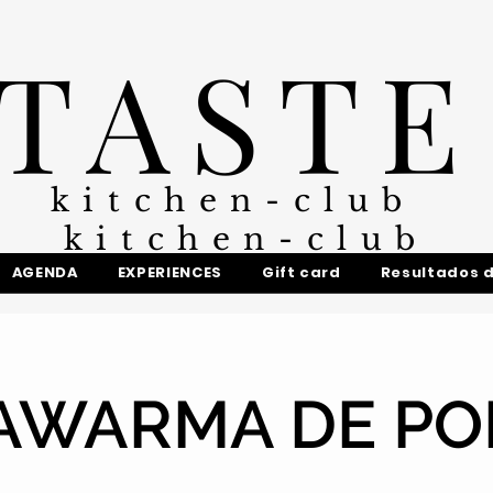
TASTE
kitchen-club
kitchen-club
AGENDA
EXPERIENCES
Gift card
Resultados 
AWARMA DE PO