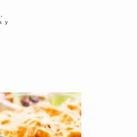
o,
s y