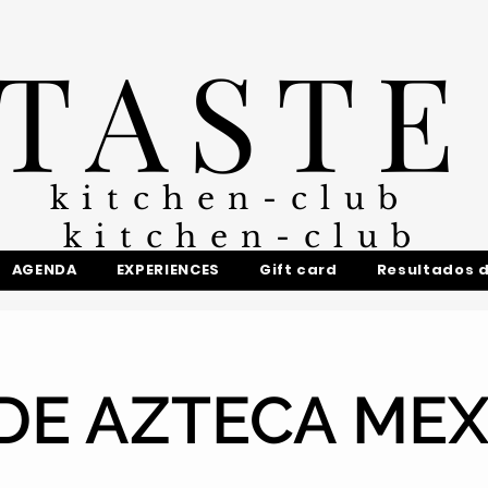
TASTE
kitchen-club
kitchen-club
AGENDA
EXPERIENCES
Gift card
Resultados 
DE AZTECA ME