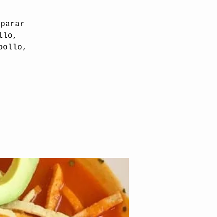
eparar
llo,
pollo,