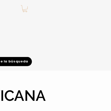
.
de la búsqueda
XICANA