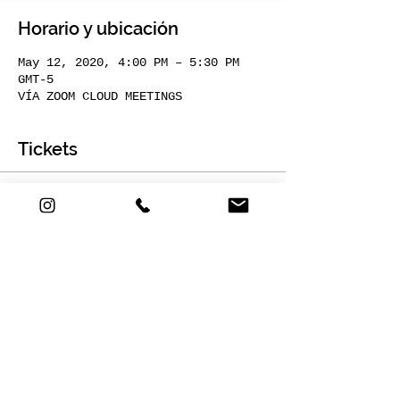
Horario y ubicación
May 12, 2020, 4:00 PM – 5:30 PM
GMT-5
VÍA ZOOM CLOUD MEETINGS
Tickets
Sale ended
Ticket type
STICKY BUNS ONLINE EN
VIVO
More info
Price
COP 15,000