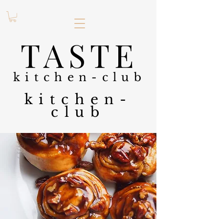
.
TASTE
kitchen-club
kitchen-
club