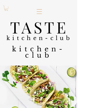
.
TASTE
kitchen-club
kitchen-
club