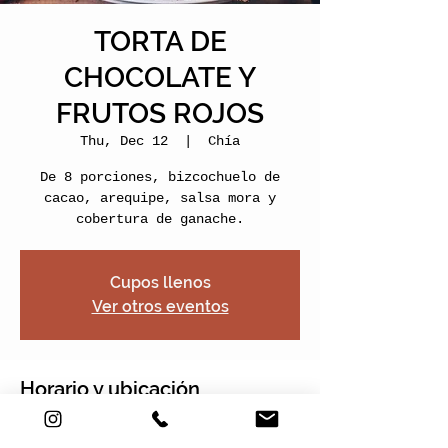
TORTA DE
CHOCOLATE Y
FRUTOS ROJOS
Thu, Dec 12
  |  
Chía
De 8 porciones, bizcochuelo de
cacao, arequipe, salsa mora y
cobertura de ganache.
Cupos llenos
Ver otros eventos
Horario y ubicación
Dec 12, 2024, 5:00 PM – 7:00 PM
Chía, Nogales Plaza, Cra. 2 Este