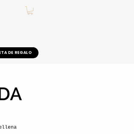
.
ETA DE REGALO
ADA
ellena