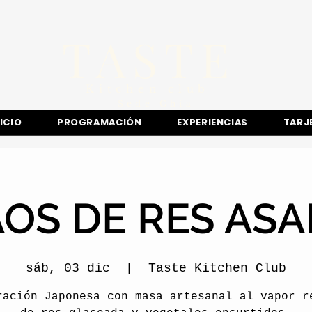
TASTE
Kitchen club
​Sede
Chía
NICIO
PROGRAMACIÓN
EXPERIENCIAS
TARJ
OS DE RES AS
sáb, 03 dic
  |  
Taste Kitchen Club
ración Japonesa con masa artesanal al vapor r