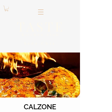
.
TASTE
Kitchen club
​Sede
Chía
CALZONE