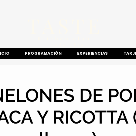
TASTE
Kitchen club
​Sede
Chía
NICIO
PROGRAMACIÓN
EXPERIENCIAS
TARJ
ELONES DE PO
ACA Y RICOTTA 