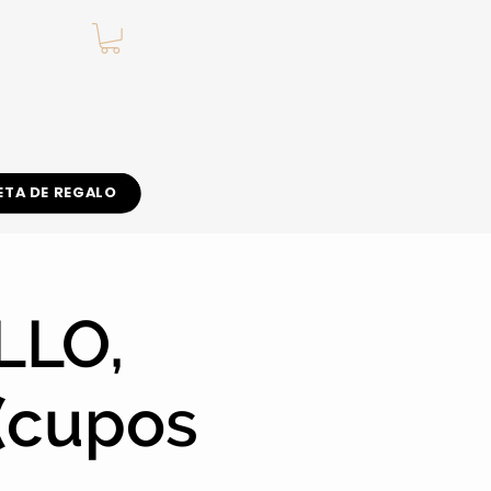
.
ETA DE REGALO
LLO,
(cupos