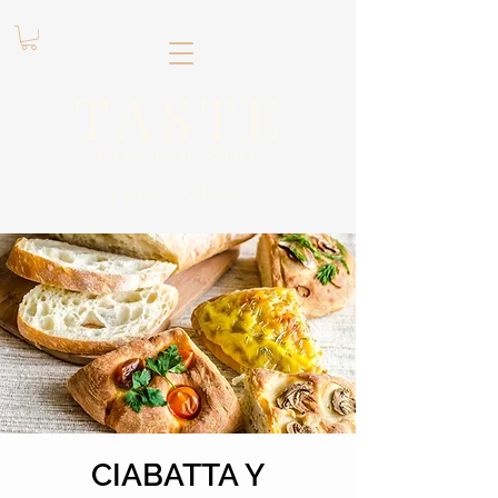
.
TASTE
Kitchen club
​Sede
Chía
CIABATTA Y