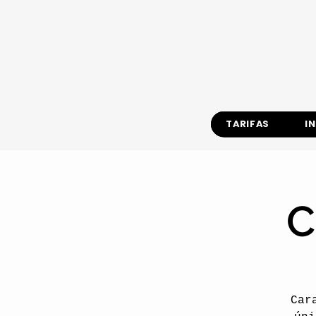
TARIFAS
I
C
Car