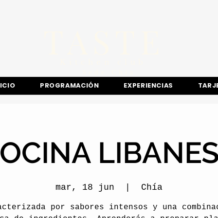
TASTE
Kitchen club
​Sede
Chía
NICIO
PROGRAMACIÓN
EXPERIENCIAS
TARJ
OCINA LIBANE
mar, 18 jun
  |  
Chía
acterizada por sabores intensos y una combina