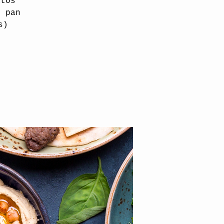
atos
, pan
s)