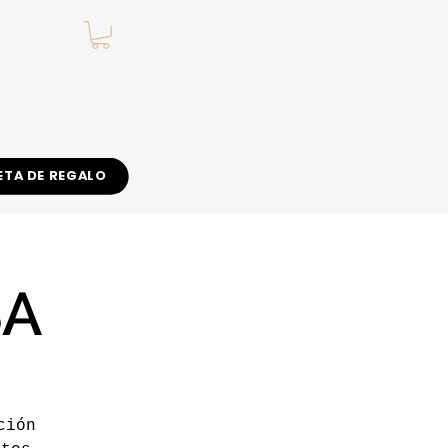
.
ETA DE REGALO
SA
ción