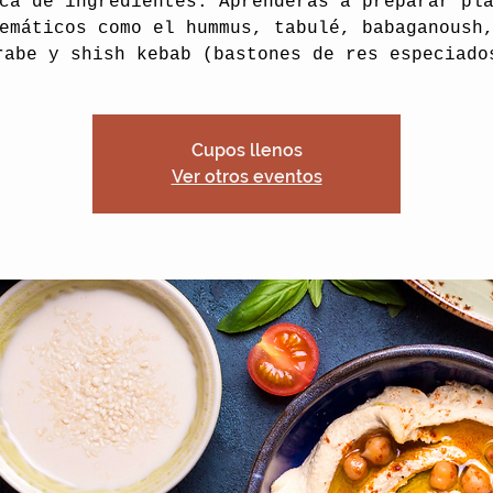
ca de ingredientes. Aprenderás a preparar pl
emáticos como el hummus, tabulé, babaganoush
rabe y shish kebab (bastones de res especiado
Cupos llenos
Ver otros eventos