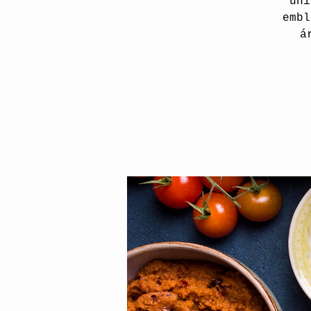
úni
embl
á