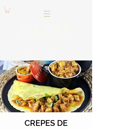
.
TASTE
Kitchen club
​Sede
Chía
CREPES DE