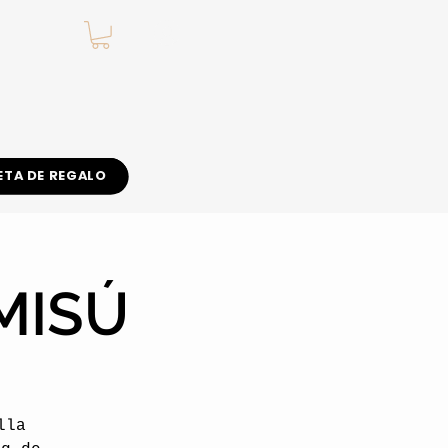
.
ETA DE REGALO
MISÚ
lla