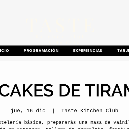
TASTE
Kitchen club
​Sede
Chía
NICIO
PROGRAMACIÓN
EXPERIENCIAS
TARJ
CAKES DE TIRA
jue, 16 dic
  |  
Taste Kitchen Club
stelería básica, prepararás una masa de vaini