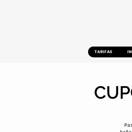
TARIFAS
I
CUP
Pa