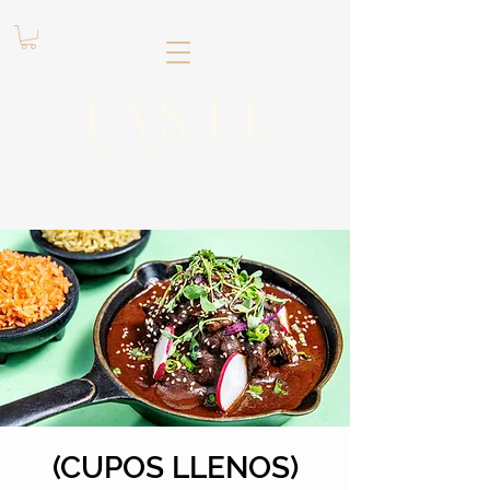
.
TASTE
Kitchen club
​Sede
Chía
(CUPOS LLENOS)