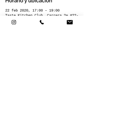
Horario y ubicación
22 feb 2020, 17:00 – 19:00
Taste Kitchen Club, Carrera 2e #22-
120, Nogales Plaza, Local 13, Chía,
Cundinamarca, Colombia
Acerca del evento
Dirigido por: Augusto Hernández
Compartir este evento
Cra 2E # 22-120. Nogales plaza,
local 13. Chía,Cund. |
+57 301