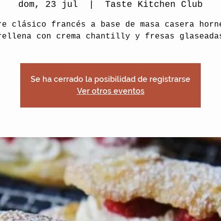
dom, 23 jul
  |  
Taste Kitchen Club
re clásico francés a base de masa casera horn
rellena con crema chantilly y fresas glaseada
Se ha cerrado la posibilidad de registrarse
Ver otros eventos