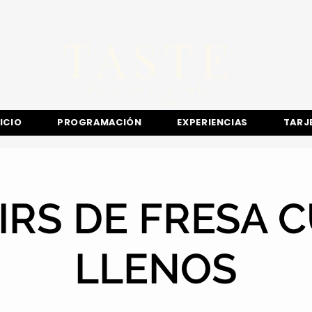
TASTE
Kitchen club
​Sede
Chía
NICIO
PROGRAMACIÓN
EXPERIENCIAS
TARJ
IRS DE FRESA 
LLENOS