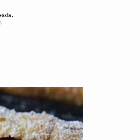
eada,
s