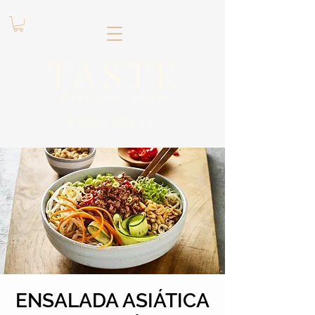
.
TASTE
Kitchen club
​Sede
Chía
ENSALADA ASIÁTICA