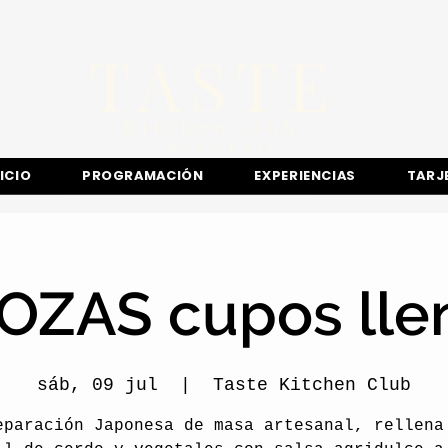
TASTE
Kitchen club
​Sede
Chía
NICIO
PROGRAMACIÓN
EXPERIENCIAS
TARJ
OZAS cupos lle
sáb, 09 jul
  |  
Taste Kitchen Club
eparación Japonesa de masa artesanal, rellena