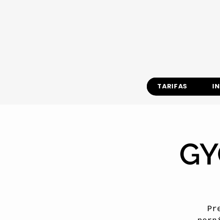
TARIFAS
I
GY
Pr