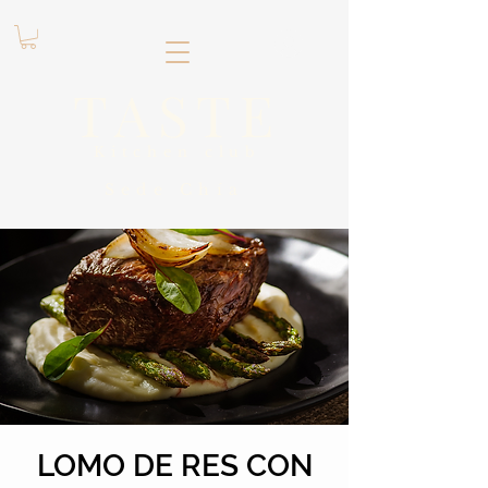
.
TASTE
Kitchen club
​Sede
Chía
LOMO DE RES CON