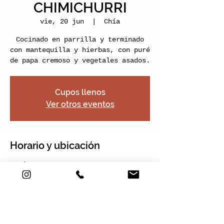
CHIMICHURRI
vie, 20 jun
  |  
Chía
Cocinado en parrilla y terminado
con mantequilla y hierbas, con puré
de papa cremoso y vegetales asados.
Cupos llenos
Ver otros eventos
Horario y ubicación
20 jun 2025, 17:00 – 19:00
Chía, Nogales Plaza, Cra. 2 Este
#22-120 Local 13, Chía,
Cundinamarca, Colombia