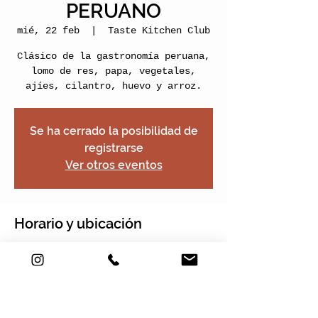
PERUANO
mié, 22 feb
  |  
Taste Kitchen Club
Clásico de la gastronomía peruana,
lomo de res, papa, vegetales,
ajíes, cilantro, huevo y arroz.
Se ha cerrado la posibilidad de
registrarse
Ver otros eventos
Horario y ubicación
22 feb 2023, 17:00 – 19:00
Taste Kitchen Club, Carrera 2e #22-
120, Nogales Plaza, Local 13, Chía,
Cundinamarca, Colombia