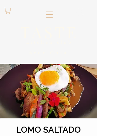
.
TASTE
Kitchen club
​Sede
Chía
LOMO SALTADO