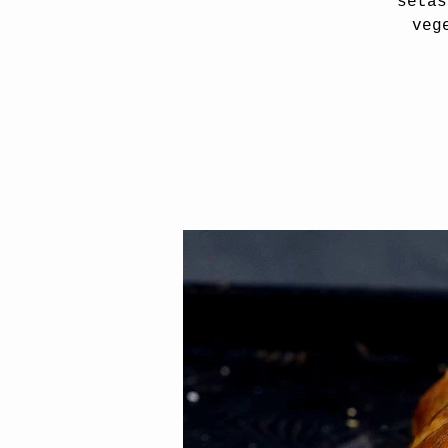
setas
veg