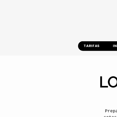
TARIFAS
I
L
Prep