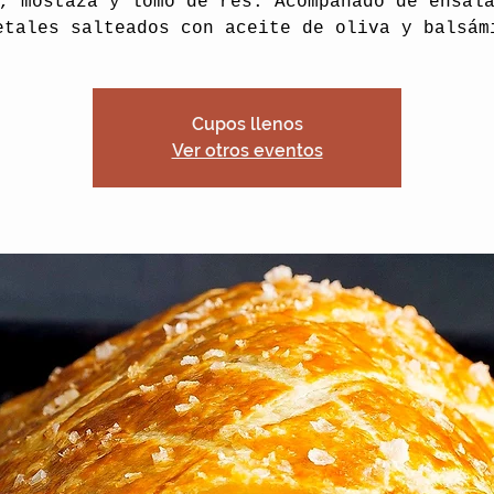
, mostaza y lomo de res. Acompañado de ensal
etales salteados con aceite de oliva y balsám
Cupos llenos
Ver otros eventos