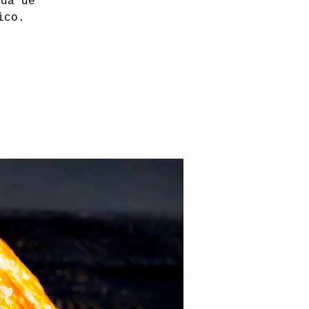
ada de
ico.