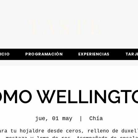
TASTE
Kitchen club
​Sede
Chía
NICIO
PROGRAMACIÓN
EXPERIENCIAS
TARJ
OMO WELLINGT
jue, 01 may
  |  
Chía
ara tu hojaldre desde ceros, relleno de duxel