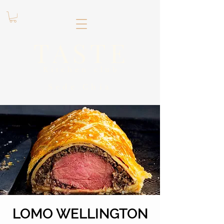
.
TASTE
Kitchen club
​Sede
Chía
LOMO WELLINGTON