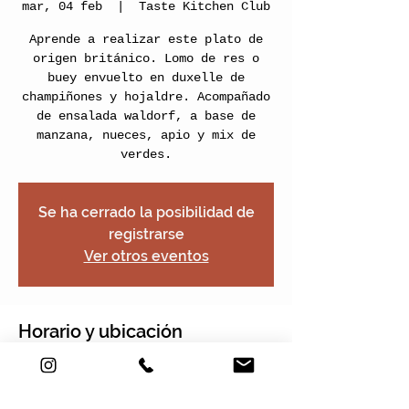
mar, 04 feb
  |  
Taste Kitchen Club
Aprende a realizar este plato de
origen británico. Lomo de res o
buey envuelto en duxelle de
champiñones y hojaldre. Acompañado
de ensalada waldorf, a base de
manzana, nueces, apio y mix de
verdes.
Se ha cerrado la posibilidad de
registrarse
Ver otros eventos
Horario y ubicación
04 feb 2020, 11:00 – 13:00
Taste Kitchen Club, Carrera 2e #22-
120, Nogales Plaza, Local 13, Chía,