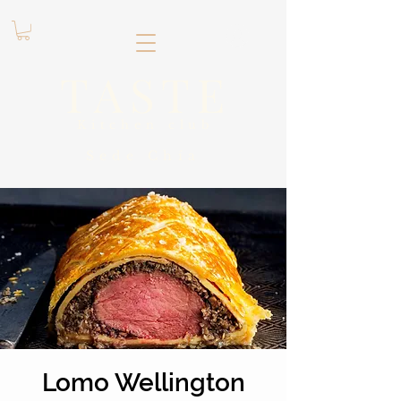
.
TASTE
Kitchen club
​Sede
Chía
Lomo Wellington