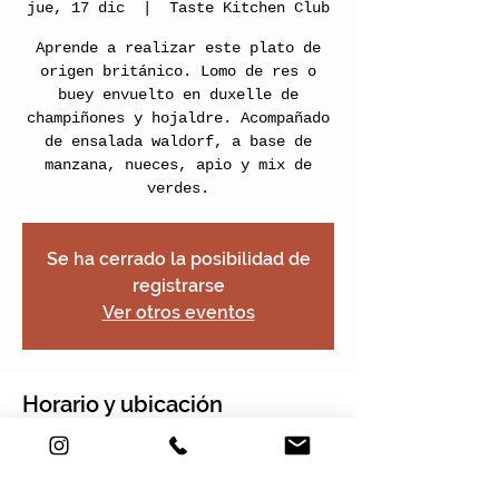
jue, 17 dic
  |  
Taste Kitchen Club
Aprende a realizar este plato de
origen británico. Lomo de res o
buey envuelto en duxelle de
champiñones y hojaldre. Acompañado
de ensalada waldorf, a base de
manzana, nueces, apio y mix de
verdes.
Se ha cerrado la posibilidad de
registrarse
Ver otros eventos
Horario y ubicación
17 dic 2020, 11:00 – 13:00
Taste Kitchen Club, Carrera 2e #22-
120, Nogales Plaza, Local 13, Chía,