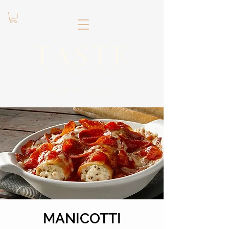
.
TASTE
Kitchen club
​Sede
Chía
MANICOTTI