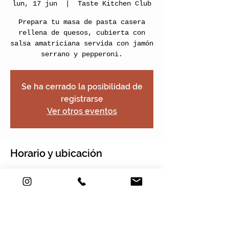
lun, 17 jun
  |  
Taste Kitchen Club
Prepara tu masa de pasta casera
rellena de quesos, cubierta con
salsa amatriciana servida con jamón
serrano y pepperoni.
Se ha cerrado la posibilidad de
registrarse
Ver otros eventos
Horario y ubicación
17 jun 2019, 11:00 – 13:00
Taste Kitchen Club, Carrera 2e #22-
120, Nogales Plaza, Local 13, Chía,
Cundinamarca, Colombia