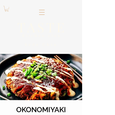
.
TASTE
Kitchen club
​Sede
Chía
OKONOMIYAKI