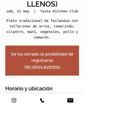
LLENOS)
sáb, 11 may
  |  
Taste Kitchen Club
Plato tradicional de Tailandia con
tallarines de arroz, tamarindo,
cilantro, maní, vegetales, pollo y
camarón.
Se ha cerrado la posibilidad de
registrarse
Ver otros eventos
Horario y ubicación
11 may 2019, 11:00 – 13:00
Taste Kitchen Club, Carrera 2e #22-
120, Nogales Plaza, Local 13, Chía,
Cundinamarca, Colombia