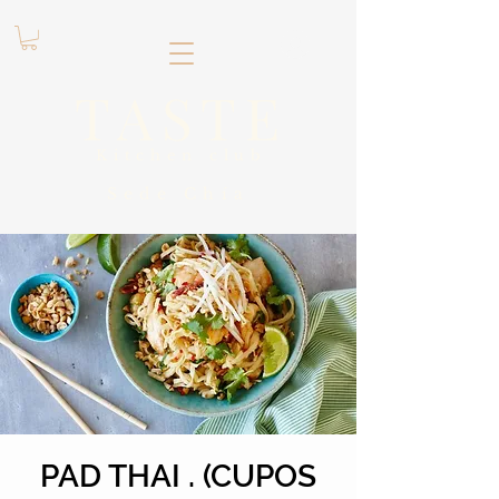
.
TASTE
Kitchen club
​Sede
Chía
PAD THAI . (CUPOS