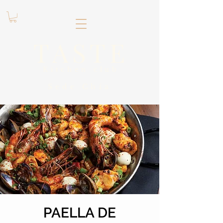
.
TASTE
Kitchen club
​Sede
Chía
PAELLA DE