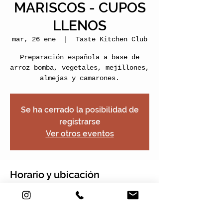
MARISCOS - CUPOS
LLENOS
mar, 26 ene
  |  
Taste Kitchen Club
Preparación española a base de
arroz bomba, vegetales, mejillones,
almejas y camarones.
Se ha cerrado la posibilidad de
registrarse
Ver otros eventos
Horario y ubicación
26 ene 2021, 11:00 – 13:00
Taste Kitchen Club, Carrera 2e #22-
120, Nogales Plaza, Local 13, Chía,
Cundinamarca, Colombia