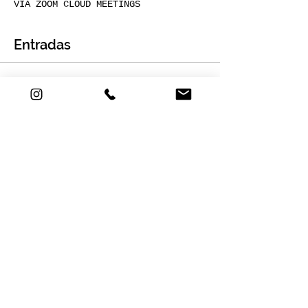
VÍA ZOOM CLOUD MEETINGS
Entradas
Venta finalizada
Tipo de entrada
PAELLA ONLINE EN VIVO
Leer más
Precio
10.000 COP
Compartir este evento