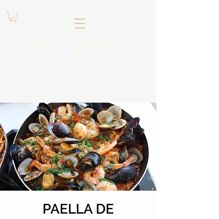
.
TASTE
Kitchen club
​Sede
Chía
PAELLA DE