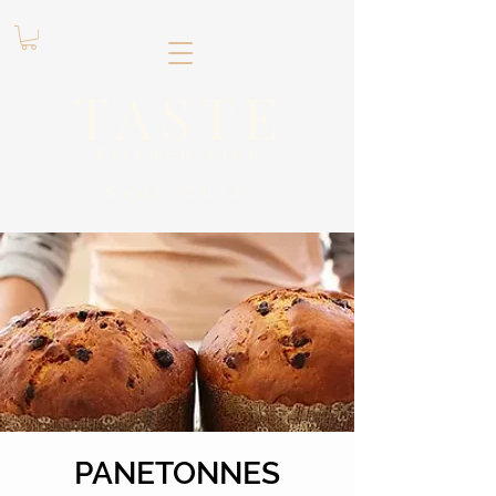
.
TASTE
Kitchen club
​Sede
Chía
PANETONNES