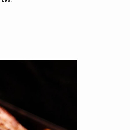
rbas.