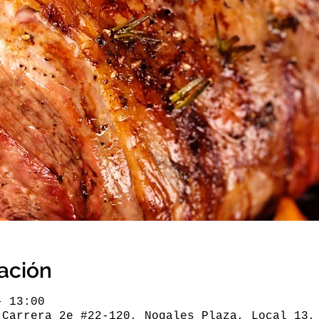
cación
– 13:00
 Carrera 2e #22-120, Nogales Plaza, Local 13,