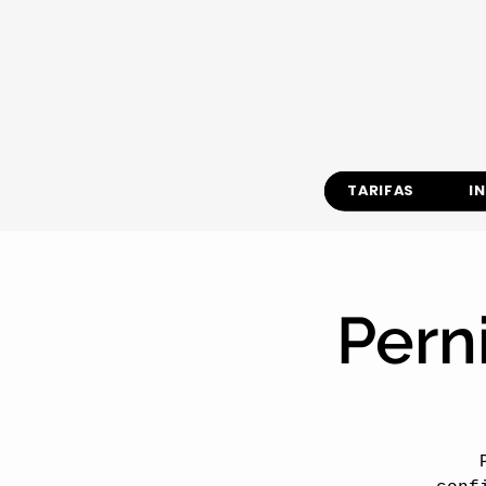
TARIFAS
I
Pern