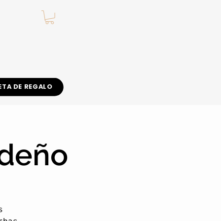
.
ETA DE REGALO
ideño
s