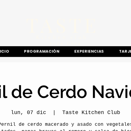
TASTE
Kitchen club
​Sede
Chía
NICIO
PROGRAMACIÓN
EXPERIENCIAS
TARJ
il de Cerdo Nav
lun, 07 dic
  |  
Taste Kitchen Club
Pernil de cerdo macerado y asado con vegetale