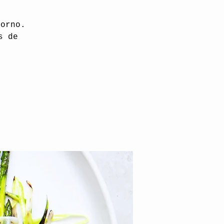
horno.
s de