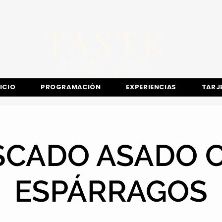
TASTE
Kitchen club
​Sede
Chía
NICIO
PROGRAMACIÓN
EXPERIENCIAS
TARJ
SCADO ASADO 
ESPÁRRAGOS