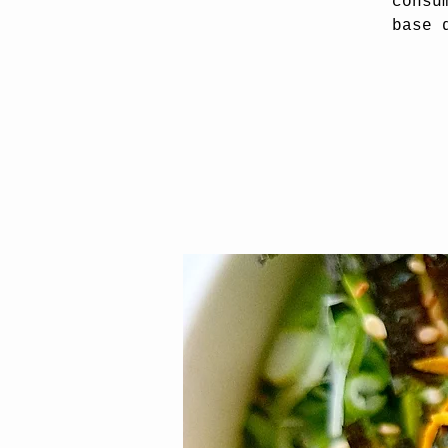
consu
base 