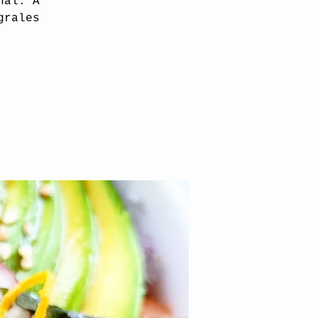
nal. A
grales