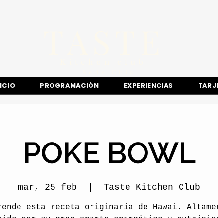
TASTE
Kitchen club
​Sede
Chía
NICIO
PROGRAMACIÓN
EXPERIENCIAS
TARJ
POKE BOWL
mar, 25 feb
  |  
Taste Kitchen Club
rende esta receta originaria de Hawai. Altame