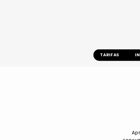
TARIFAS
I
Ap